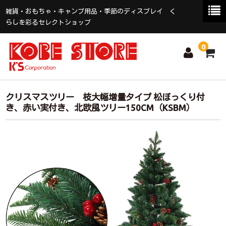
雑貨・おもちゃ・キャンプ用品・季節のディスプレイ く
らしを彩るセレクトショップ
0
HOME
クリスマスツリー 枝大幅増量タイプ 松ぼっくり付
き、赤い実付き、北欧風ツリー150CM（KSBM）
ALL ITEMS
アウトドアアイテム
おもちゃ
日用品・生活雑貨
文具
クリスマスアイテム